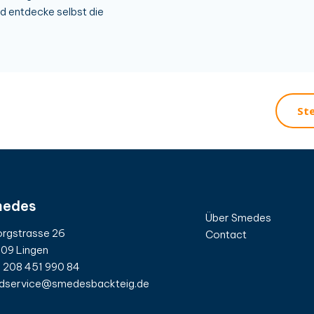
 entdecke selbst die
Ste
edes
Über Smedes
rgstrasse 26
Contact
09 Lingen
 208 451 990 84
dservice@smedesbackteig.de