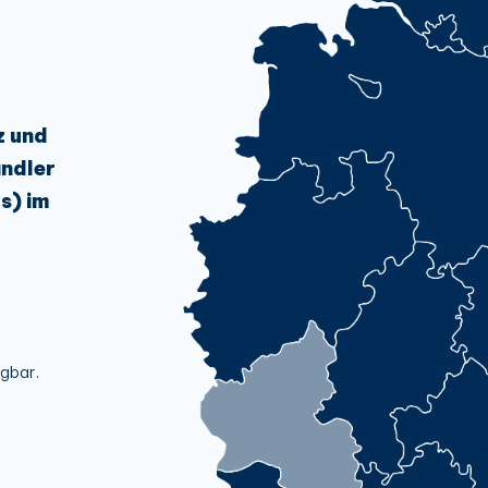
z und
ndler
s) im
ügbar.