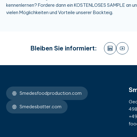
kennenlernen? Fordere dann ein KOSTENLOSES SAMPLE an und
vielen Möglichkeiten und Vorteile unserer Backteig.
Bleiben Sie informiert:
Sm
Smedesfoodproduction.com
Geo
Smedesbatter.com
498
+49
foo