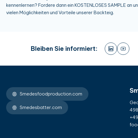
kennenlernen? Fordere dann ein KOSTENLOSES SAMPLE an und
vielen Möglichkeiten und Vorteile unserer Backteig.
Bleiben Sie informiert:
Sm
Smedesfoodproduction.com
Geo
Smedesbatter.com
498
+49
foo