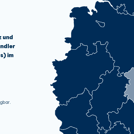
z und
ndler
s) im
ügbar.