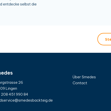
 entdecke selbst die
Ste
edes
Über Smedes
rgstrasse 26
Contact
09 Lingen
 208 451 990 84
dservice@smedesbackteig.de